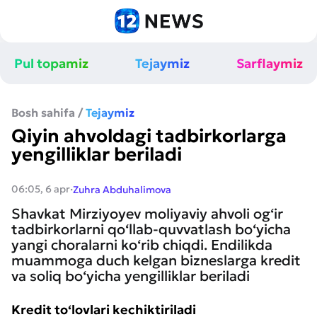
Pul topamiz
Tejaymiz
Sarflaymiz
Bosh sahifa
/
Tejaymiz
Qiyin ahvoldagi tadbirkorlarga
yengilliklar beriladi
·
06:05, 6 apr
Zuhra Abduhalimova
Shavkat Mirziyoyev moliyaviy ahvoli og‘ir
tadbirkorlarni qo‘llab-quvvatlash bo‘yicha
yangi choralarni ko‘rib chiqdi. Endilikda
muammoga duch kelgan bizneslarga kredit
va soliq bo‘yicha yengilliklar beriladi
Kredit to‘lovlari kechiktiriladi