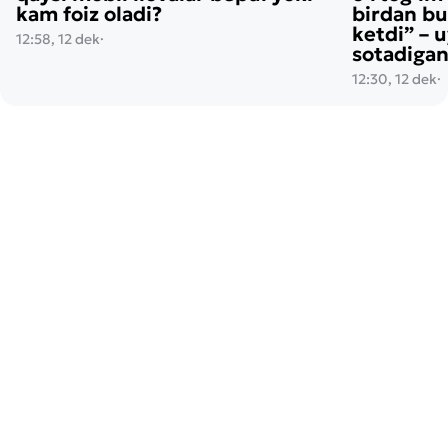
kam foiz oladi?
birdan bu
ketdi” – 
12:58, 12 dek
·
sotadigan
12:30, 12 dek
·