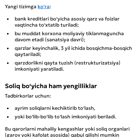
Yangi tizimga
ko‘ra
:
bank kreditlari bo‘yicha asosiy qarz va foizlar
vaqtincha to‘xtatib turiladi;
bu muddat korxona moliyaviy tiklanmaguncha
davom etadi (sanatsiya davri);
qarzlar keyinchalik, 3 yil ichida bosqichma-bosqich
qaytariladi;
qarzdorlikni qayta tuzish (restrukturizatsiya)
imkoniyati yaratiladi.
Soliq bo‘yicha ham yengilliklar
Tadbirkorlar uchun:
ayrim soliqlarni kechiktirib to‘lash,
yoki bo‘lib-bo‘lib to‘lash imkoniyati beriladi.
Bu qarorlarni mahalliy kengashlar yoki soliq organlari
(garov yoki kafolat asosida) qabul qilishi mumkin