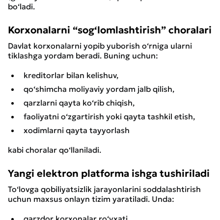
bo‘ladi.
Korxonalarni “sog‘lomlashtirish” choralari
Davlat korxonalarni yopib yuborish o‘rniga ularni
tiklashga yordam beradi. Buning uchun:
kreditorlar bilan kelishuv,
qo‘shimcha moliyaviy yordam jalb qilish,
qarzlarni qayta ko‘rib chiqish,
faoliyatni o‘zgartirish yoki qayta tashkil etish,
xodimlarni qayta tayyorlash
kabi choralar qo‘llaniladi.
Yangi elektron platforma ishga tushiriladi
To‘lovga qobiliyatsizlik jarayonlarini soddalashtirish
uchun maxsus onlayn tizim yaratiladi. Unda:
qarzdor korxonalar ro‘yxati,