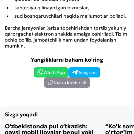
sanatsiya qilinayotgan bizneslar,
sud boshqaruvchilari haqida ma’lumotlar bo‘ladi.
Barcha jarayonlar (ariza topshirishdan tortib yakuniy
qarorgacha) elektron shaklda amalga oshiriladi. Tizim
ochiq bo‘lib, jamoatchilik ham undan foydalanishi
mumkin.
Yangiliklarni baham ko'ring
WhatsApp
Telegram
Nusxa ko'chirish
Sizga yoqadi
Oʻzbekistonda pul oʻtkazish:
“Ko’k so
qaysi mobil ilovalar bepul yoki
o’rtog’im