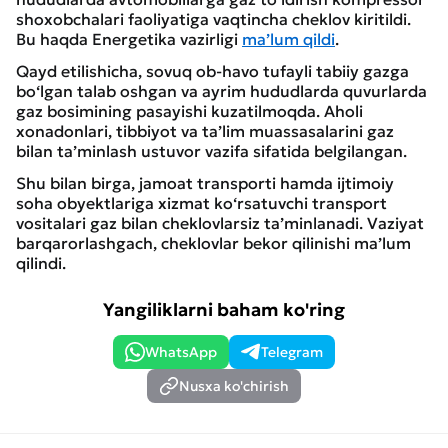
shoxobchalari faoliyatiga vaqtincha cheklov kiritildi.
Bu haqda Energetika vazirligi
ma’lum qildi
.
Qayd etilishicha, sovuq ob-havo tufayli tabiiy gazga
bo‘lgan talab oshgan va ayrim hududlarda quvurlarda
gaz bosimining pasayishi kuzatilmoqda. Aholi
xonadonlari, tibbiyot va ta’lim muassasalarini gaz
bilan ta’minlash ustuvor vazifa sifatida belgilangan.
Shu bilan birga, jamoat transporti hamda ijtimoiy
soha obyektlariga xizmat ko‘rsatuvchi transport
vositalari gaz bilan cheklovlarsiz ta’minlanadi. Vaziyat
barqarorlashgach, cheklovlar bekor qilinishi ma’lum
qilindi.
Yangiliklarni baham ko'ring
WhatsApp
Telegram
Nusxa ko'chirish