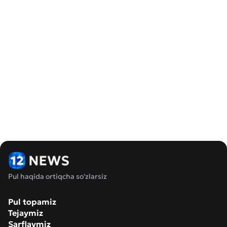
Pul haqida ortiqcha so'zlarsiz
Pul topamiz
Tejaymiz
Sarflaymiz