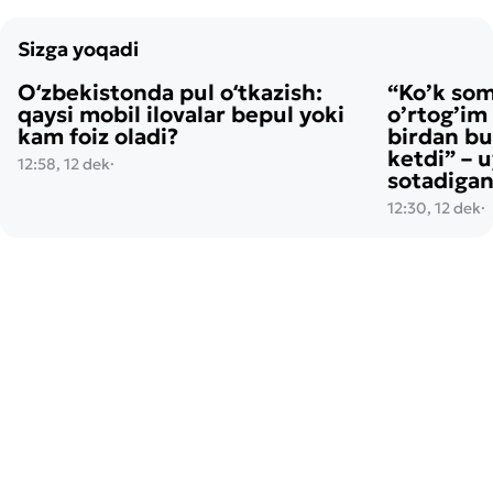
Sizga yoqadi
Oʻzbekistonda pul oʻtkazish:
“Ko’k so
qaysi mobil ilovalar bepul yoki
o’rtog’im
kam foiz oladi?
birdan bu
ketdi” – 
12:58, 12 dek
·
sotadigan
12:30, 12 dek
·