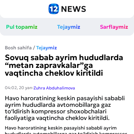
Pul topamiz
Tejaymiz
Sarflaymiz
Bosh sahifa
/
Tejaymiz
Sovuq sabab ayrim hududlarda
“metan zapravkalar”ga
vaqtincha cheklov kiritildi
·
04:02, 20 yan
Zuhra Abduhalimova
Havo haroratining keskin pasayishi sababli
ayrim hududlarda avtomobillarga gaz
to‘ldirish kompressor shoxobchalari
faoliyatiga vaqtincha cheklov kiritildi.
Havo haroratining keskin pasayishi sababli ayrim
hududlarda avtomobillarga gaz to‘ldirish kompressor