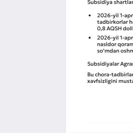
Subsidiya shartlar
2026-yil 1-apr
tadbirkorlar h
0,8 AQSH doll
2026-yil 1-ap
nasldor qoram
so’mdan oshm
Subsidiyalar Agrar
Bu chora-tadbirlar
xavfsizligini mus