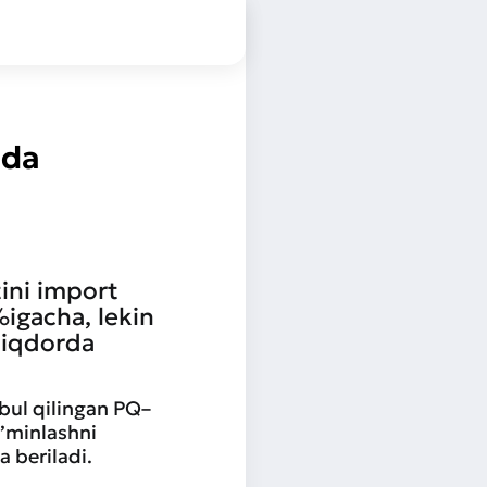
ida
ini import
%igacha, lekin
miqdorda
bul qilingan PQ–
a’minlashni
 beriladi.