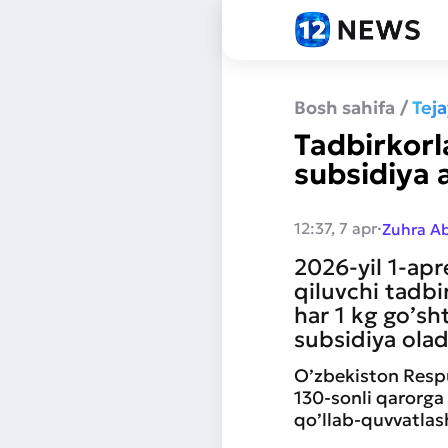
Bosh sahifa
/
Tej
Tadbirkorl
subsidiya a
·
12:37, 7 apr
Zuhra A
2026-yil 1-apr
qiluvchi tadbi
har 1 kg go’s
subsidiya olad
O’zbekiston Respu
130-sonli qarorga 
qo’llab-quvvatlas