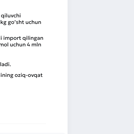
 qiluvchi
1 kg go’sht uchun
i import qilingan
mol uchun 4 mln
ladi.
lining oziq-ovqat