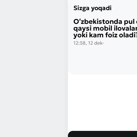
Sizga yoqadi
Oʻzbekistonda pul 
qaysi mobil ilovala
yoki kam foiz oladi
12:58, 12 dek
·