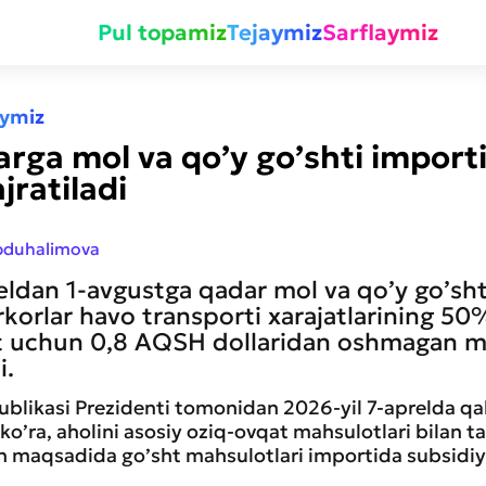
Pul topamiz
Tejaymiz
Sarflaymiz
aymiz
arga mol va qo’y go’shti import
jratiladi
bduhalimova
eldan 1-avgustga qadar mol va qo’y go’sht
rkorlar havo transporti xarajatlarining 50
ht uchun 0,8 AQSH dollaridan oshmagan 
i.
blikasi Prezidenti tomonidan 2026-yil 7-aprelda qa
ko’ra, aholini asosiy oziq-ovqat mahsulotlari bilan t
h maqsadida go’sht mahsulotlari importida subsidiya