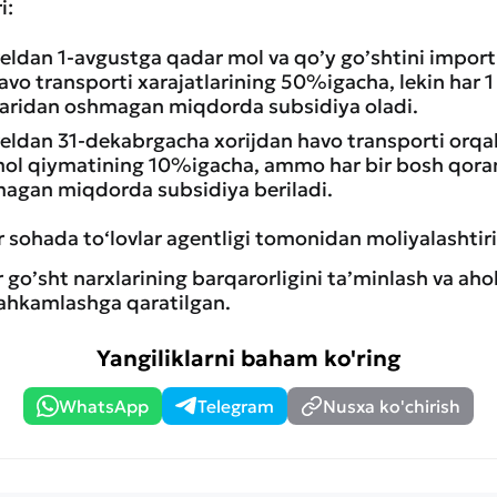
i:
eldan 1-avgustga qadar mol va qo’y go’shtini import
avo transporti xarajatlarining 50%igacha, lekin har 
aridan oshmagan miqdorda subsidiya oladi.
reldan 31-dekabrgacha xorijdan havo transporti orqal
ol qiymatining 10%igacha, ammo har bir bosh qora
agan miqdorda subsidiya beriladi.
 sohada to‘lovlar agentligi tomonidan moliyalashtiri
 go’sht narxlarining barqarorligini ta’minlash va aho
tahkamlashga qaratilgan.
Yangiliklarni baham ko'ring
WhatsApp
Telegram
Nusxa ko'chirish