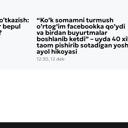
oʻtkazish:
“Ko’k somamni turmush
r bepul
o’rtog’im facebookka qo’ydi
?
va birdan buyurtmalar
boshlanib ketdi” – uyda 40 xi
taom pishirib sotadigan yos
ayol hikoyasi
12:30, 12 dek
·