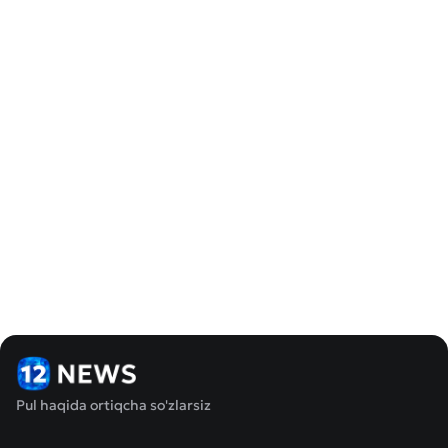
Pul haqida ortiqcha so'zlarsiz