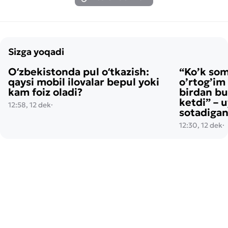
Sizga yoqadi
Oʻzbekistonda pul oʻtkazish:
“Ko’k so
qaysi mobil ilovalar bepul yoki
o’rtog’im
kam foiz oladi?
birdan bu
ketdi” – 
12:58, 12 dek
·
sotadigan
12:30, 12 dek
·