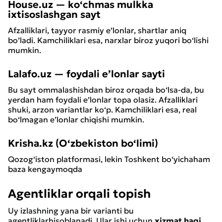
House.uz —
ko‘chmas
mulkka
ixtisoslashgan
sayt
Afzalliklari, tayyor rasmiy e’lonlar, shartlar aniq
bo’ladi. Kamchiliklari esa, narxlar biroz yuqori bo‘lishi
mumkin.
Lalafo.uz — foydali e’lonlar sayti
Bu sayt ommalashishdan
biroz
orqada
bo‘lsa-da,
bu
yerdan
ham
foydali
e’lonlar
topa
olasiz.
Afzalliklari
shuki, arzon variantlar ko‘p. Kamchiliklari esa, real
bo‘lmagan e’lonlar chiqishi mumkin.
Krisha.kz (O‘zbekiston bo‘limi)
Qozog‘iston platformasi, lekin Toshkent bo‘yichaham
baza kengaymoqda
Agentliklar orqali topish
Uy izlashning yana bir varianti bu
agentliklarhisoblanadi. Ular ishi uchun
xizmat
haqi