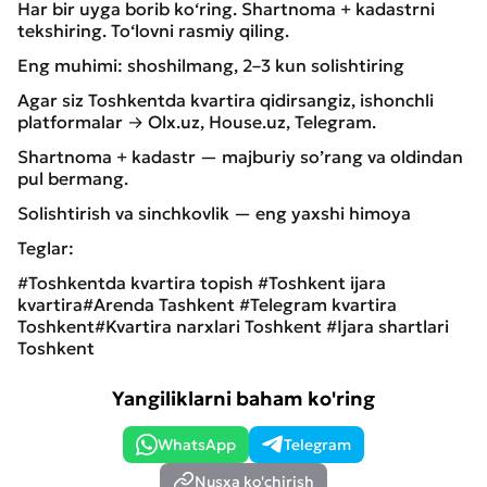
Har bir uyga borib ko‘ring. Shartnoma + kadastrni
tekshiring. To‘lovni rasmiy qiling.
Eng muhimi: shoshilmang, 2–3 kun solishtiring
Agar siz Toshkentda kvartira qidirsangiz, ishonchli
platformalar → Olx.uz, House.uz, Telegram.
Shartnoma + kadastr — majburiy so’rang va oldindan
pul bermang.
Solishtirish va sinchkovlik — eng yaxshi himoya
Teglar:
#Toshkentda kvartira topish #Toshkent ijara
kvartira#Arenda Tashkent #Telegram kvartira
Toshkent#Kvartira narxlari Toshkent #Ijara shartlari
Toshkent
Yangiliklarni baham ko'ring
WhatsApp
Telegram
Nusxa ko'chirish