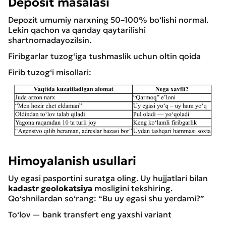
Deposit masalasi
Depozit umumiy narxning 50–100% bo‘lishi normal.
Lekin qachon va qanday qaytarilishi
shartnomadayozilsin.
Firibgarlar tuzog‘iga tushmaslik uchun oltin qoida
Firib tuzog‘i misollari:
Himoyalanish usullari
Uy egasi pasportini suratga oling. Uy hujjatlari bilan
kadastr
geolokatsiya
mosligini tekshiring.
Qo‘shnilardan so‘rang: “Bu uy egasi shu yerdami?”
To‘lov — bank transfert eng yaxshi variant