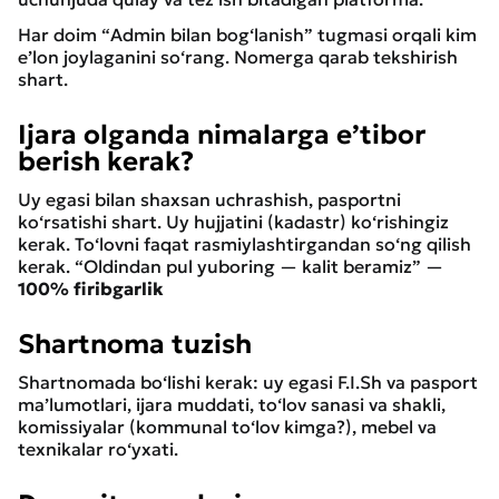
Har doim “Admin bilan bog‘lanish” tugmasi orqali kim
e’lon joylaganini so‘rang. Nomerga qarab tekshirish
shart.
Ijara olganda nimalarga e’tibor
berish kerak?
Uy egasi bilan shaxsan uchrashish, pasportni
ko‘rsatishi shart. Uy hujjatini (kadastr) ko‘rishingiz
kerak. To‘lovni faqat rasmiylashtirgandan so‘ng qilish
kerak. “Oldindan pul yuboring — kalit beramiz” —
100%
firibgarlik
Shartnoma tuzish
Shartnomada bo‘lishi kerak: uy egasi F.I.Sh va pasport
ma’lumotlari, ijara muddati, to‘lov sanasi va shakli,
komissiyalar (kommunal to‘lov kimga?), mebel va
texnikalar ro‘yxati.