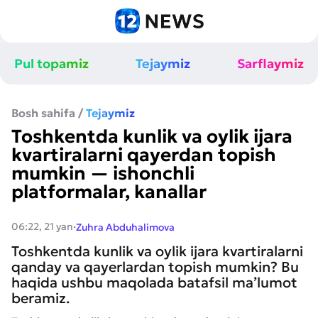
Pul topamiz
Tejaymiz
Sarflaymiz
Bosh sahifa
/
Tejaymiz
Toshkentda kunlik va oylik ijara
kvartiralarni qayerdan topish
mumkin — ishonchli
platformalar, kanallar
·
06:22, 21 yan
Zuhra Abduhalimova
Toshkentda kunlik va oylik ijara kvartiralarni
qanday va qayerlardan topish mumkin? Bu
haqida ushbu maqolada batafsil ma’lumot
beramiz.