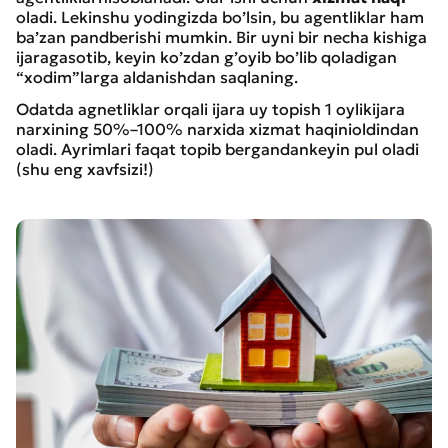
oladi. Lekinshu yodingizda bo’lsin, bu agentliklar ham
ba’zan pandberishi mumkin. Bir uyni bir necha kishiga
ijaragasotib, keyin ko’zdan g’oyib bo’lib qoladigan
“xodim”larga aldanishdan saqlaning.
Odatda agnetliklar orqali ijara uy topish 1 oylikijara
narxining 50%–100% narxida xizmat haqinioldindan
oladi. Ayrimlari faqat topib bergandankeyin pul oladi
(shu eng xavfsizi!)