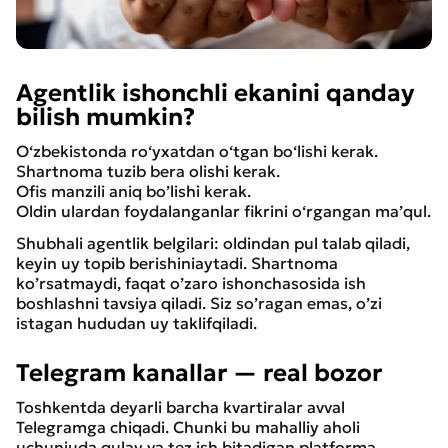
Agentlik ishonchli ekanini qanday
bilish mumkin?
O‘zbekistonda ro‘yxatdan o‘tgan bo‘lishi kerak.
Shartnoma tuzib bera olishi kerak.
Ofis manzili aniq bo’lishi kerak.
Oldin ulardan foydalanganlar fikrini o‘rgangan ma’qul.
Shubhali agentlik belgilari: oldindan pul talab qiladi,
keyin uy topib berishiniaytadi. Shartnoma
ko’rsatmaydi, faqat o’zaro ishonchasosida ish
boshlashni tavsiya qiladi. Siz so’ragan emas, o’zi
istagan hududan uy taklifqiladi.
Telegram kanallar — real bozor
Toshkentda deyarli barcha kvartiralar avval
Telegramga chiqadi. Chunki bu mahalliy aholi
uchunjuda qulay va tez ish bitadigan platforma.