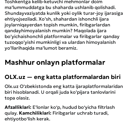
Toshkentga kelib-ketuvchi mehmonlar doim
ma’lummuddatga bu shaharda ushlanib qolishadi.
Shundayvaziyatda kunlik yoki oylik turar-joy ijarasiga
ehtiyojseziladi. Xo’sh, shahardan ishonchli ijara
joylarniqayerdan topish mumkin, firibgarlardan
qandayhimoyalanish mumkin? Maqolada ijara
bo’yichaishonchli platformalar va firibgarlar qanday
tuzoqqo’yishi mumkinligi va ulardan himoyalanish
yo’llarihaqida ma’lumot beramiz.
Mashhur onlayn platformalar
OLX.uz
—
eng
katta
platformalardan
biri
Olx.uz
O’zbekistonda
eng
katta
ijaraplatformalaridan
biri
hisoblanadi. U
orqali
juda
ko’pijara
tanlovlarini
topa
olasiz.
Afzalliklari:
E’lonlar ko‘p, hudud bo‘yicha filtrlash
qulay.
Kamchiliklari:
Firibgarlar uchrab turadi,
ehtiyotbo‘lish kerak.