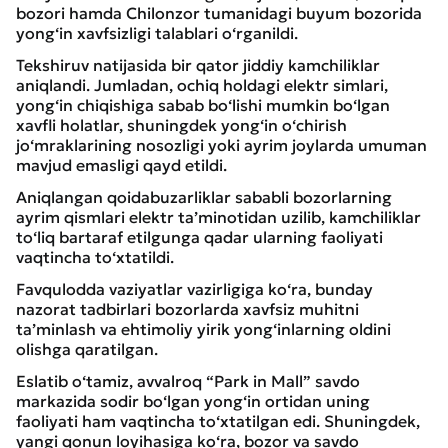
bozori hamda Chilonzor tumanidagi buyum bozorida
yong‘in xavfsizligi talablari o‘rganildi.
Tekshiruv natijasida bir qator jiddiy kamchiliklar
aniqlandi. Jumladan, ochiq holdagi elektr simlari,
yong‘in chiqishiga sabab bo‘lishi mumkin bo‘lgan
xavfli holatlar, shuningdek yong‘in o‘chirish
jo‘mraklarining nosozligi yoki ayrim joylarda umuman
mavjud emasligi qayd etildi.
Aniqlangan qoidabuzarliklar sababli bozorlarning
ayrim qismlari elektr ta’minotidan uzilib, kamchiliklar
to‘liq bartaraf etilgunga qadar ularning faoliyati
vaqtincha to‘xtatildi.
Favqulodda vaziyatlar vazirligiga ko‘ra, bunday
nazorat tadbirlari bozorlarda xavfsiz muhitni
ta’minlash va ehtimoliy yirik yong‘inlarning oldini
olishga qaratilgan.
Eslatib o‘tamiz, avvalroq “Park in Mall” savdo
markazida sodir bo‘lgan yong‘in ortidan uning
faoliyati ham vaqtincha to‘xtatilgan edi. Shuningdek,
yangi qonun loyihasiga ko‘ra, bozor va savdo