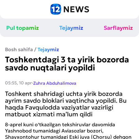
Pul topamiz
Tejaymiz
Sarflaymiz
Bosh sahifa
/
Tejaymiz
Toshkentdagi 3 ta yirik bozorda
savdo nuqtalari yopildi
·
05:55, 10 apr
Zuhra Abduhalimova
Toshkent shahridagi uchta yirik bozorda
ayrim savdo bloklari vaqtincha yopildi. Bu
haqda Favqulodda vaziyatlar vazirligi
matbuot xizmati ma’lum qildi
8-aprel kuni o‘tkazilgan tekshiruvlar davomida
Yashnobod tumanidagi Aviasozlar bozori,
Shayxontohur tumanidagi Eski juva (Chorsu) dehqon