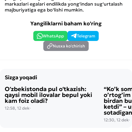
markazlari egalari endilikda yong‘indan sug‘urtalash
majburiyatiga ega bo‘lishi mumkin.
Yangiliklarni baham ko'ring
WhatsApp
Telegram
Nusxa ko'chirish
Sizga yoqadi
Oʻzbekistonda pul oʻtkazish:
“Ko’k so
qaysi mobil ilovalar bepul yoki
o’rtog’im
kam foiz oladi?
birdan bu
ketdi” – 
12:58, 12 dek
·
sotadigan
12:30, 12 dek
·