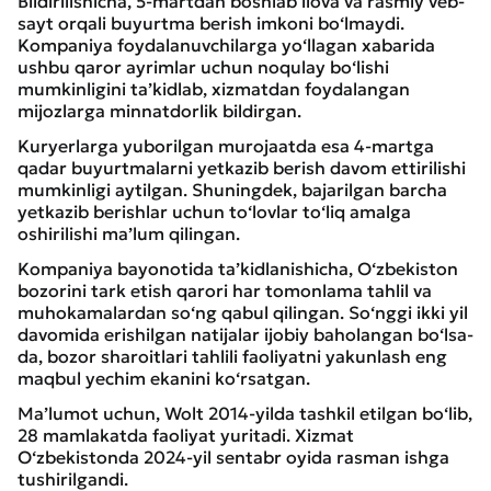
Bildirilishicha, 5-martdan boshlab ilova va rasmiy veb-
sayt orqali buyurtma berish imkoni bo‘lmaydi.
Kompaniya foydalanuvchilarga yo‘llagan xabarida
ushbu qaror ayrimlar uchun noqulay bo‘lishi
mumkinligini ta’kidlab, xizmatdan foydalangan
mijozlarga minnatdorlik bildirgan.
Kuryerlarga yuborilgan murojaatda esa 4-martga
qadar buyurtmalarni yetkazib berish davom ettirilishi
mumkinligi aytilgan. Shuningdek, bajarilgan barcha
yetkazib berishlar uchun to‘lovlar to‘liq amalga
oshirilishi ma’lum qilingan.
Kompaniya bayonotida ta’kidlanishicha, O‘zbekiston
bozorini tark etish qarori har tomonlama tahlil va
muhokamalardan so‘ng qabul qilingan. So‘nggi ikki yil
davomida erishilgan natijalar ijobiy baholangan bo‘lsa-
da, bozor sharoitlari tahlili faoliyatni yakunlash eng
maqbul yechim ekanini ko‘rsatgan.
Ma’lumot uchun, Wolt 2014-yilda tashkil etilgan bo‘lib,
28 mamlakatda faoliyat yuritadi. Xizmat
O‘zbekistonda 2024-yil sentabr oyida rasman ishga
tushirilgandi.