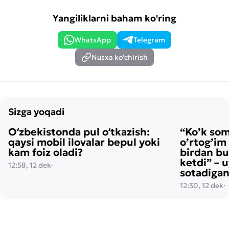
Yangiliklarni baham ko'ring
WhatsApp
Telegram
Nusxa ko'chirish
Sizga yoqadi
Oʻzbekistonda pul oʻtkazish:
“Ko’k so
qaysi mobil ilovalar bepul yoki
o’rtog’im
kam foiz oladi?
birdan bu
ketdi” – 
12:58, 12 dek
·
sotadigan
12:30, 12 dek
·