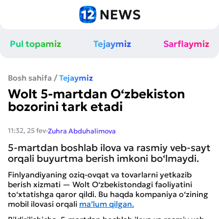
Pul topamiz
Tejaymiz
Sarflaymiz
Bosh sahifa
/
Tejaymiz
Wolt 5-martdan O‘zbekiston
bozorini tark etadi
·
11:32, 25 fev
Zuhra Abduhalimova
5-martdan boshlab ilova va rasmiy veb-sayt
orqali buyurtma berish imkoni bo‘lmaydi.
Finlyandiyaning oziq-ovqat va tovarlarni yetkazib
berish xizmati — Wolt O‘zbekistondagi faoliyatini
to‘xtatishga qaror qildi. Bu haqda kompaniya o‘zining
mobil ilovasi orqali
ma’lum qilgan.