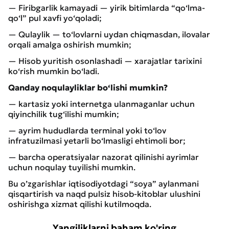
— Firibgarlik kamayadi — yirik bitimlarda “qo‘lma-
qo‘l” pul xavfi yo‘qoladi;
— Qulaylik — to‘lovlarni uydan chiqmasdan, ilovalar
orqali amalga oshirish mumkin;
— Hisob yuritish osonlashadi — xarajatlar tarixini
ko‘rish mumkin bo‘ladi.
Qanday noqulayliklar bo‘lishi mumkin?
— kartasiz yoki internetga ulanmaganlar uchun
qiyinchilik tug‘ilishi mumkin;
— ayrim hududlarda terminal yoki to‘lov
infratuzilmasi yetarli bo‘lmasligi ehtimoli bor;
— barcha operatsiyalar nazorat qilinishi ayrimlar
uchun noqulay tuyilishi mumkin.
Bu o’zgarishlar iqtisodiyotdagi “soya” aylanmani
qisqartirish va naqd pulsiz hisob-kitoblar ulushini
oshirishga xizmat qilishi kutilmoqda.
Yangiliklarni baham ko'ring