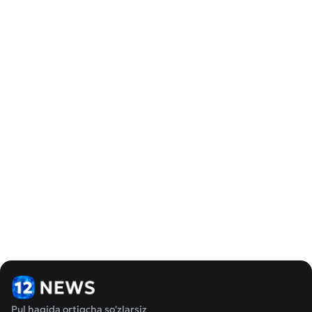
Pul haqida ortiqcha so'zlarsiz