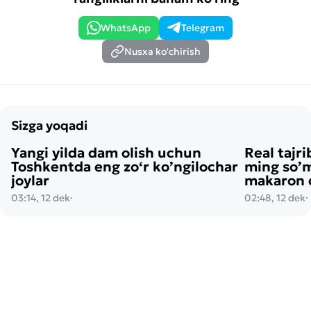
WhatsApp
Telegram
Nusxa ko'chirish
Sizga yoqadi
Yangi yilda dam olish uchun
Real tajri
Toshkentda eng zo‘r ko’ngilochar
ming so’m
joylar
makaron o
03:14, 12 dek
·
02:48, 12 dek
·