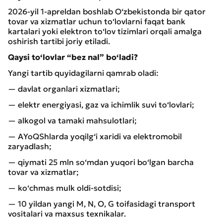
2026-yil 1-apreldan boshlab O‘zbekistonda bir qator
tovar va xizmatlar uchun to‘lovlarni faqat bank
kartalari yoki elektron to‘lov tizimlari orqali amalga
oshirish tartibi joriy etiladi.
Qaysi to‘lovlar “bez nal” bo‘ladi?
Yangi tartib quyidagilarni qamrab oladi:
— davlat organlari xizmatlari;
— elektr energiyasi, gaz va ichimlik suvi to‘lovlari;
— alkogol va tamaki mahsulotlari;
— AYoQShlarda yoqilg‘i xaridi va elektromobil
zaryadlash;
— qiymati 25 mln so‘mdan yuqori bo‘lgan barcha
tovar va xizmatlar;
— ko‘chmas mulk oldi-sotdisi;
— 10 yildan yangi M, N, O, G toifasidagi transport
vositalari va maxsus texnikalar.