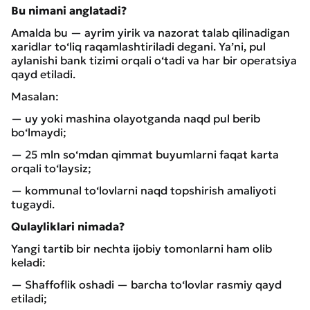
Bu nimani anglatadi?
Amalda bu — ayrim yirik va nazorat talab qilinadigan
xaridlar to‘liq raqamlashtiriladi degani. Ya’ni, pul
aylanishi bank tizimi orqali o‘tadi va har bir operatsiya
qayd etiladi.
Masalan:
— uy yoki mashina olayotganda naqd pul berib
bo‘lmaydi;
— 25 mln so‘mdan qimmat buyumlarni faqat karta
orqali to‘laysiz;
— kommunal to‘lovlarni naqd topshirish amaliyoti
tugaydi.
Qulayliklari nimada?
Yangi tartib bir nechta ijobiy tomonlarni ham olib
keladi:
— Shaffoflik oshadi — barcha to‘lovlar rasmiy qayd
etiladi;