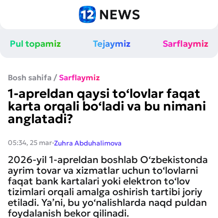
Pul topamiz
Tejaymiz
Sarflaymiz
Bosh sahifa
/
Sarflaymiz
1-apreldan qaysi to‘lovlar faqat
karta orqali bo‘ladi va bu nimani
anglatadi?
·
05:34, 25 mar
Zuhra Abduhalimova
2026-yil 1-apreldan boshlab O‘zbekistonda
ayrim tovar va xizmatlar uchun to‘lovlarni
faqat bank kartalari yoki elektron to‘lov
tizimlari orqali amalga oshirish tartibi joriy
etiladi. Ya’ni, bu yo‘nalishlarda naqd puldan
foydalanish bekor qilinadi.