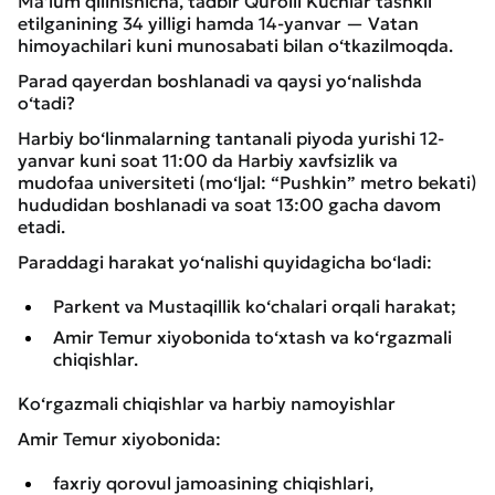
Ma’lum qilinishicha, tadbir Qurolli Kuchlar tashkil
etilganining 34 yilligi hamda 14-yanvar — Vatan
himoyachilari kuni munosabati bilan o‘tkazilmoqda.
Parad qayerdan boshlanadi va qaysi yo‘nalishda
o‘tadi?
Harbiy bo‘linmalarning tantanali piyoda yurishi 12-
yanvar kuni soat 11:00 da Harbiy xavfsizlik va
mudofaa universiteti (mo‘ljal: “Pushkin” metro bekati)
hududidan boshlanadi va soat 13:00 gacha davom
etadi.
Paraddagi harakat yo‘nalishi quyidagicha bo‘ladi:
Parkent va Mustaqillik ko‘chalari orqali harakat;
Amir Temur xiyobonida to‘xtash va ko‘rgazmali
chiqishlar.
Ko‘rgazmali chiqishlar va harbiy namoyishlar
Amir Temur xiyobonida:
faxriy qorovul jamoasining chiqishlari,