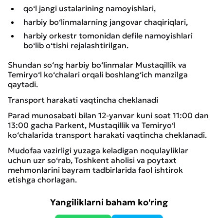
qo‘l jangi ustalarining namoyishlari,
harbiy bo‘linmalarning jangovar chaqiriqlari,
harbiy orkestr tomonidan defile namoyishlari
bo‘lib o‘tishi rejalashtirilgan.
Shundan so‘ng harbiy bo‘linmalar Mustaqillik va
Temiryo‘l ko‘chalari orqali boshlang‘ich manzilga
qaytadi.
Transport harakati vaqtincha cheklanadi
Parad munosabati bilan 12-yanvar kuni soat 11:00 dan
13:00 gacha Parkent, Mustaqillik va Temiryo‘l
ko‘chalarida transport harakati vaqtincha cheklanadi.
Mudofaa vazirligi yuzaga keladigan noqulayliklar
uchun uzr so‘rab, Toshkent aholisi va poytaxt
mehmonlarini bayram tadbirlarida faol ishtirok
etishga chorlagan.
Yangiliklarni baham ko'ring