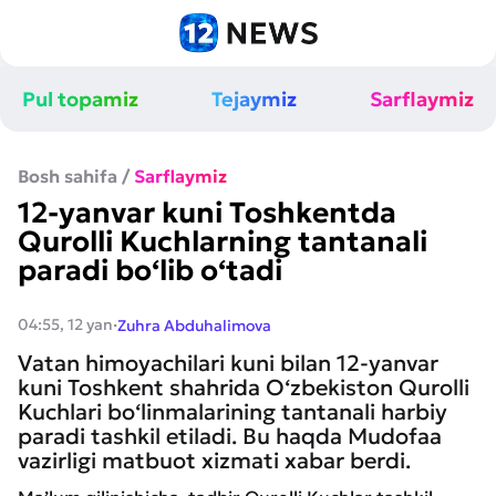
Pul topamiz
Tejaymiz
Sarflaymiz
Bosh sahifa
/
Sarflaymiz
12-yanvar kuni Toshkentda
Qurolli Kuchlarning tantanali
paradi bo‘lib o‘tadi
·
04:55, 12 yan
Zuhra Abduhalimova
Vatan himoyachilari kuni bilan 12-yanvar
kuni Toshkent shahrida O‘zbekiston Qurolli
Kuchlari bo‘linmalarining tantanali harbiy
paradi tashkil etiladi. Bu haqda Mudofaa
vazirligi matbuot xizmati xabar berdi.