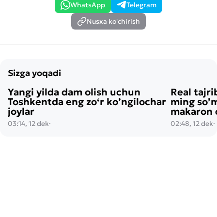
WhatsApp
Telegram
Nusxa ko'chirish
Sizga yoqadi
Yangi yilda dam olish uchun
Real tajri
Toshkentda eng zo‘r ko’ngilochar
ming so’m
joylar
makaron o
03:14, 12 dek
·
02:48, 12 dek
·