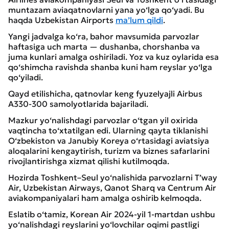
muntazam aviaqatnovlarni yana yo‘lga qo‘yadi. Bu
haqda Uzbekistan Airports
ma’lum qildi
.
Yangi jadvalga ko‘ra, bahor mavsumida parvozlar
haftasiga uch marta — dushanba, chorshanba va
juma kunlari amalga oshiriladi. Yoz va kuz oylarida esa
qo‘shimcha ravishda shanba kuni ham reyslar yo‘lga
qo‘yiladi.
Qayd etilishicha, qatnovlar keng fyuzelyajli Airbus
A330-300 samolyotlarida bajariladi.
Mazkur yo‘nalishdagi parvozlar o‘tgan yil oxirida
vaqtincha to‘xtatilgan edi. Ularning qayta tiklanishi
O‘zbekiston va Janubiy Koreya o‘rtasidagi aviatsiya
aloqalarini kengaytirish, turizm va biznes safarlarini
rivojlantirishga xizmat qilishi kutilmoqda.
Hozirda Toshkent–Seul yo‘nalishida parvozlarni T’way
Air, Uzbekistan Airways, Qanot Sharq va Centrum Air
aviakompaniyalari ham amalga oshirib kelmoqda.
Eslatib o‘tamiz, Korean Air 2024-yil 1-martdan ushbu
yo‘nalishdagi reyslarini yo‘lovchilar oqimi pastligi