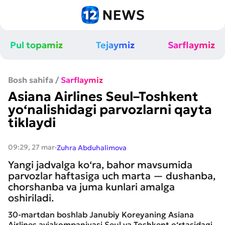
Pul topamiz
Tejaymiz
Sarflaymiz
Bosh sahifa
/
Sarflaymiz
Asiana Airlines Seul–Toshkent
yo‘nalishidagi parvozlarni qayta
tiklaydi
·
09:29, 27 mar
Zuhra Abduhalimova
Yangi jadvalga ko‘ra, bahor mavsumida
parvozlar haftasiga uch marta — dushanba,
chorshanba va juma kunlari amalga
oshiriladi.
30-martdan boshlab Janubiy Koreyaning Asiana
Airlines aviakompaniyasi Seul va Toshkent o‘rtasidagi