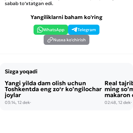
sabab to‘xtatgan edi.
Yangiliklarni baham ko'ring
WhatsApp
Telegram
Nusxa ko'chirish
Sizga yoqadi
Yangi yilda dam olish uchun
Real tajri
Toshkentda eng zo‘r ko’ngilochar
ming so’m
joylar
makaron o
03:14, 12 dek
·
02:48, 12 dek
·