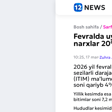
Bosh sahifa
/
Sar
Fevralda u
narxlar 2
·
10:25, 17 mar
Zuhra
2026 yil fevra
sezilarli dara
(ITIM) ma’lumo
soni qariyb 4%
Yillik kesimda esa
bitimlar soni 7,2 
Hududlar kesimida