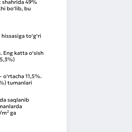
t shahrida 49%
hi bo‘lib, bu
hissasiga to‘g‘ri
. Eng katta o‘sish
(5,3%)
— o‘rtacha 11,5%.
%) tumanlari
ida saqlanib
umanlarda
1/m² ga