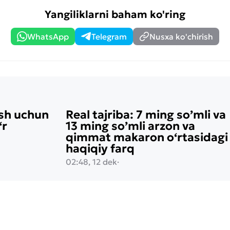
Yangiliklarni baham ko'ring
WhatsApp
Telegram
Nusxa ko'chirish
ish uchun
Real tajriba: 7 ming so’mli va
‘r
13 ming so’mli arzon va
qimmat makaron o‘rtasidagi
haqiqiy farq
02:48, 12 dek
·