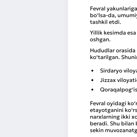
Fevral yakunlariga
bo‘lsa-da, umumiy
tashkil etdi.
Yillik kesimda es
oshgan.
Hududlar orasida 
ko‘tarilgan. Shun
Sirdaryo vilo
Jizzax viloya
Qoraqalpog‘i
Fevral oyidagi ko
etayotganini ko‘r
narxlarning ikki x
beradi. Shu bilan 
sekin muvozanatg