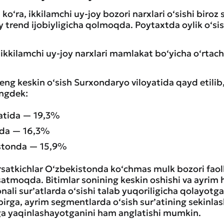
 ko‘ra, ikkilamchi uy-joy bozori narxlari o‘sishi biroz
 trend ijobiyligicha qolmoqda. Poytaxtda oylik o‘si
a ikkilamchi uy-joy narxlari mamlakat bo‘yicha o‘rtac
eng keskin o‘sish Surxondaryo viloyatida qayd etilib
ingdek:
yatida — 19,3%
tida — 16,3%
stonda — 15,9%
‘rsatkichlar O‘zbekistonda ko‘chmas mulk bozori faol
satmoqda. Bitimlar sonining keskin oshishi va ayrim
onali sur’atlarda o‘sishi talab yuqoriligicha qolayot
birga, ayrim segmentlarda o‘sish sur’atining sekinla
a yaqinlashayotganini ham anglatishi mumkin.