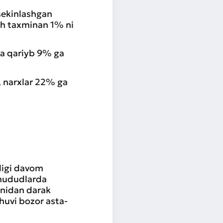
 sekinlashgan
sh taxminan 1% ni
ha qariyb 9% ga
, narxlar 22% ga
ligi davom
 hududlarda
ganidan darak
shuvi bozor asta-