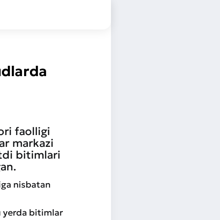
udlarda
i faolligi
lar markazi
di bitimlari
gan.
liga nisbatan
 yerda bitimlar