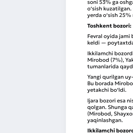
soni 53% ga oshg
o‘sish kuzatilgan.
yerda o‘sish 25% n
Toshkent bozori: 
Fevral oyida jami 
keldi — poytaxtda
Ikkilamchi bozord
Mirobod (7%), Yak
tumanlarida qayd 
Yangi qurilgan uy
Bu borada Mirobo
yetakchi bo‘ldi.
Ijara bozori esa n
qolgan. Shunga qa
(Mirobod, Shayxon
yaqinlashgan.
Ikkilamchi bozo