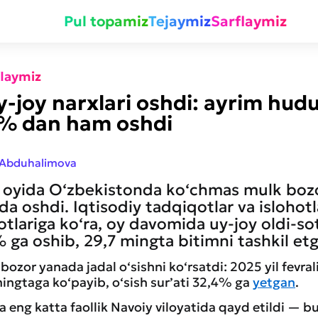
Pul topamiz
Tejaymiz
Sarflaymiz
flaymiz
y-joy narxlari oshdi: ayrim hud
0% dan ham oshdi
 Abduhalimova
l oyida O‘zbekistonda ko‘chmas mulk bozor
jada oshdi. Iqtisodiy tadqiqotlar va islohot
tlariga ko‘ra, oy davomida uy-joy oldi-sot
 ga oshib, 29,7 mingta bitimni tashkil et
 bozor yanada jadal o‘sishni ko‘rsatdi: 2025 yil fevra
mingtaga ko‘payib, o‘sish sur’ati 32,4% ga
yetgan
.
 eng katta faollik Navoiy viloyatida qayd etildi — bu