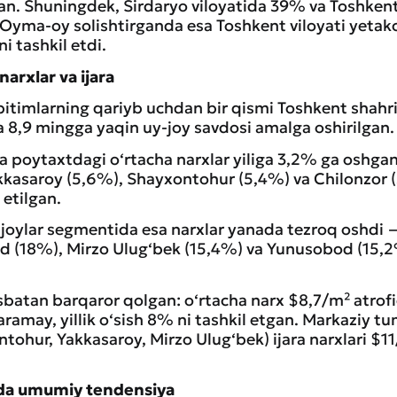
an. Shuningdek, Sirdaryo viloyatida 39% va Toshken
 Oyma-oy solishtirganda esa Toshkent viloyati yetakc
i tashkil etdi.
narxlar va ijara
bitimlarning qariyb uchdan bir qismi Toshkent shahri 
 8,9 mingga yaqin uy-joy savdosi amalga oshirilgan.
a poytaxtdagi o‘rtacha narxlar yiliga 3,2% ga oshgan
kasaroy (5,6%), Shayxontohur (5,4%) va Chilonzor 
etilgan.
-joylar segmentida esa narxlar yanada tezroq oshdi 
d (18%), Mirzo Ulug‘bek (15,4%) va Yunusobod (15,2
isbatan barqaror qolgan: o‘rtacha narx $8,7/m² atrof
ramay, yillik o‘sish 8% ni tashkil etgan. Markaziy t
tohur, Yakkasaroy, Mirzo Ulug‘bek) ijara narxlari $1
rda umumiy tendensiya