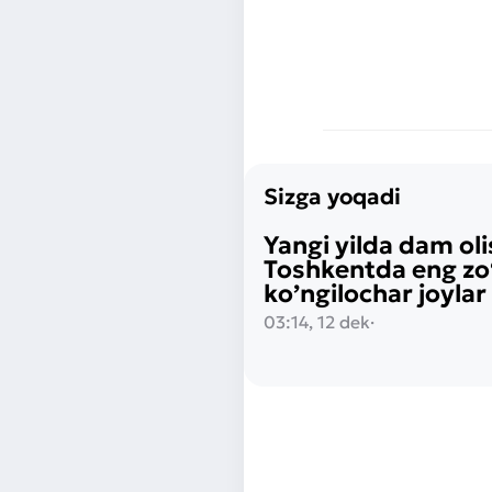
Sizga yoqadi
Yangi yilda dam ol
Toshkentda eng zo
ko’ngilochar joylar
03:14, 12 dek
·