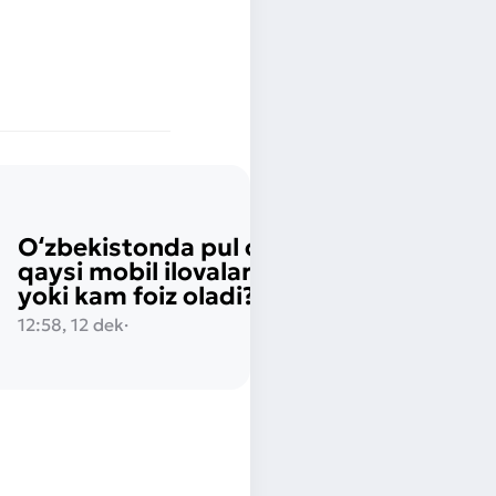
Oʻzbekistonda pul oʻtkazish:
qaysi mobil ilovalar bepul
yoki kam foiz oladi?
12:58, 12 dek
·