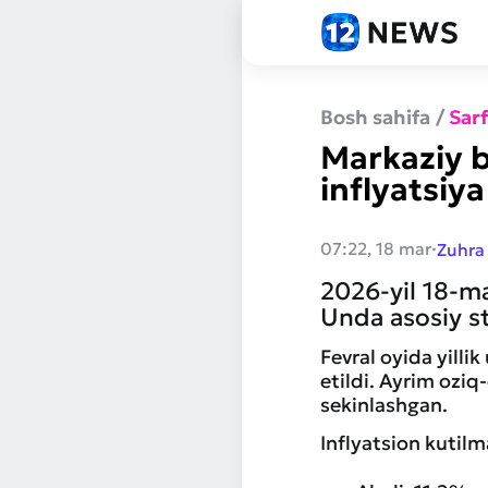
Bosh sahifa
/
Sar
Markaziy b
inflyatsiy
·
07:22, 18 mar
Zuhra
2026-yil 18-ma
Unda asosiy st
Fevral oyida yilli
etildi. Ayrim oziq
sekinlashgan.
Inflyatsion kutilm