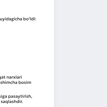
uyidagicha bo‘ldi:
qat narxlari
qo‘shimcha bosim
iga pasaytirish,
 saqlashdir.