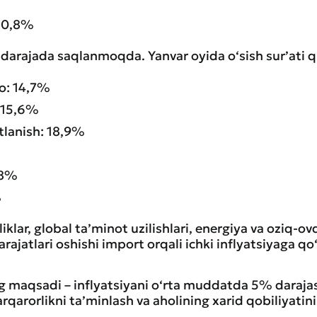
 10,8%
i darajada saqlanmoqda. Yanvar oyida o‘sish sur’ati q
o: 14,7%
: 15,6%
lanish: 18,9%
,8%
%
iklar, global ta’minot uzilishlari, energiya va oziq-ov
rajatlari oshishi import orqali ichki inflyatsiyaga 
.
 maqsadi – inflyatsiyani o‘rta muddatda 5% darajas
qarorlikni ta’minlash va aholining xarid qobiliyatini