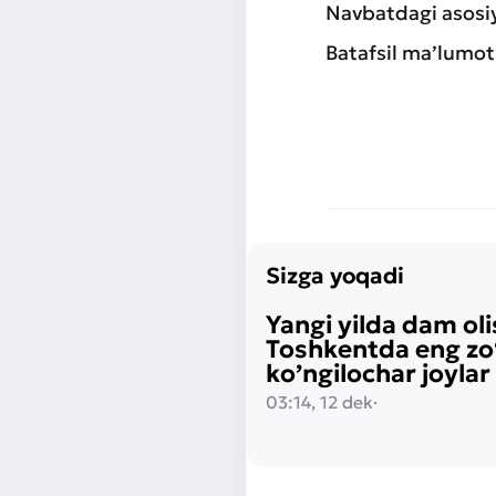
Navbatdagi asosiy 
Batafsil ma’lumot
Sizga yoqadi
Yangi yilda dam ol
Toshkentda eng zo
ko’ngilochar joylar
03:14, 12 dek
·