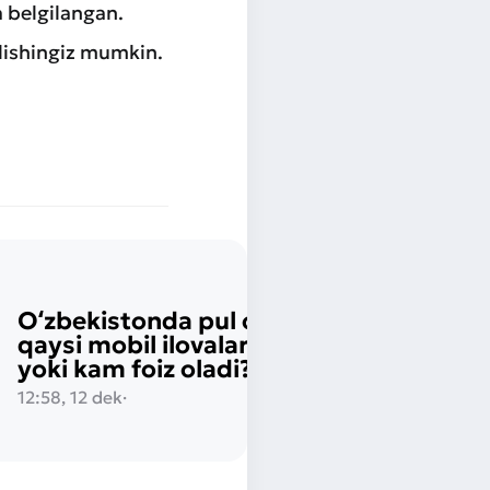
a belgilangan.
lishingiz mumkin.
Oʻzbekistonda pul oʻtkazish:
qaysi mobil ilovalar bepul
yoki kam foiz oladi?
12:58, 12 dek
·