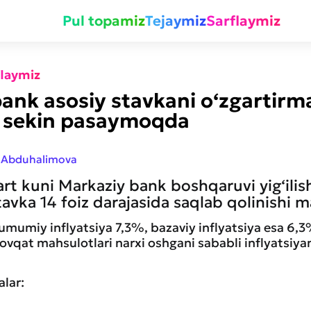
Pul topamiz
Tejaymiz
Sarflaymiz
flaymiz
ank asosiy stavkani o‘zgartirma
a sekin pasaymoqda
 Abduhalimova
rt kuni Markaziy bank boshqaruvi yig‘ilishi
avka 14 foiz darajasida saqlab qolinishi ma
k umumiy inflyatsiya 7,3%, bazaviy inflyatsiya esa 6
-ovqat mahsulotlari narxi oshgani sababli inflyatsiya
alar: