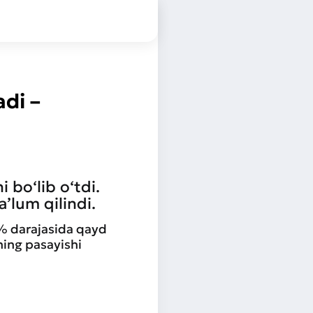
di –
 bo‘lib o‘tdi.
’lum qilindi.
,3% darajasida qayd
ning pasayishi