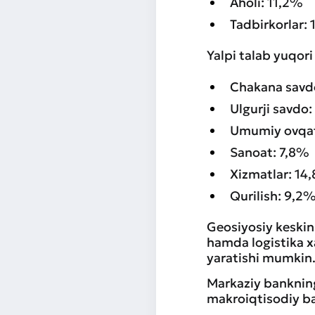
Aholi: 11,2%
Tadbirkorlar:
Yalpi talab yuqor
Chakana savd
Ulgurji savdo
Umumiy ovqat
Sanoat: 7,8%
Xizmatlar: 14
Qurilish: 9,2
Geosiyosiy keskinl
hamda logistika xa
yaratishi mumkin
Markaziy bankning
makroiqtisodiy bar