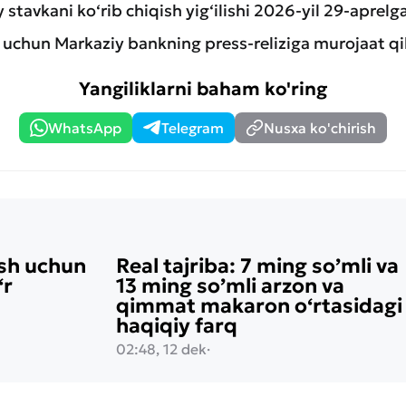
stavkani ko‘rib chiqish yig‘ilishi 2026-yil 29-aprelg
 uchun Markaziy bankning press-reliziga murojaat qi
Yangiliklarni baham ko'ring
WhatsApp
Telegram
Nusxa ko'chirish
ish uchun
Real tajriba: 7 ming so’mli va
‘r
13 ming so’mli arzon va
qimmat makaron o‘rtasidagi
haqiqiy farq
02:48, 12 dek
·