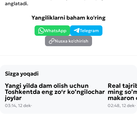
anglatadi.
Yangiliklarni baham ko'ring
WhatsApp
Telegram
Nusxa ko'chirish
Sizga yoqadi
Yangi yilda dam olish uchun
Real tajri
Toshkentda eng zo‘r ko’ngilochar
ming so’m
joylar
makaron o
03:14, 12 dek
·
02:48, 12 dek
·