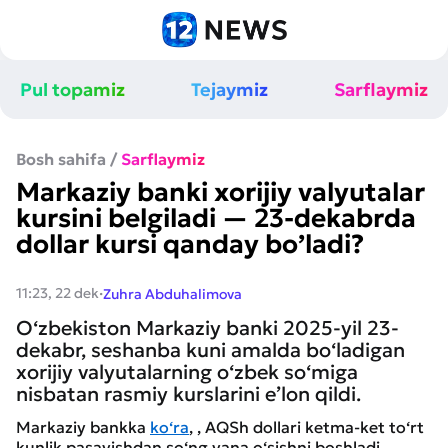
Pul topamiz
Tejaymiz
Sarflaymiz
Bosh sahifa
/
Sarflaymiz
Markaziy banki xorijiy valyutalar
kursini belgiladi — 23-dekabrda
dollar kursi qanday bo’ladi?
·
11:23, 22 dek
Zuhra Abduhalimova
O‘zbekiston Markaziy banki 2025-yil 23-
dekabr, seshanba kuni amalda bo‘ladigan
xorijiy valyutalarning o‘zbek so‘miga
nisbatan rasmiy kurslarini e’lon qildi.
Markaziy bankka
ko‘ra
, , AQSh dollari ketma-ket to‘rt
kunlik pasayishdan so‘ng yana o‘sishni boshladi.