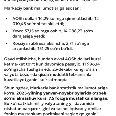
Markaziy bank ma’lumotlariga asosan:
AQSh dollari 14,29 so‘mga qimmatlashib, 12
010,43 so‘mni tashkil etdi;
Yevro 37,15 so‘mga oshib, 14 088,23 so‘m
darajasiga yetdi;
Rossiya rubli esa aksincha, 2,71 so‘mga
arzonlashib, 151,25 so‘m bo‘ldi.
Qayd etilishicha, bundan avval AQSh dollari kursi
ketma-ket to‘rt kun davomida pasayib, 11 996,14
so‘mgacha tushgan edi. 23-dekabr kungi o‘sish
valyuta bozorida qisqa muddatli tebranishlar
kuzatilayotganini ko‘rsatmoqda.
Shuningdek, Markaziy bank statistik ma’lumotlariga
ko‘ra,
2025-yilning yanvar–noyabr oylarida o‘zbek
so‘mi almashuv kursi 7,5 foizga mustahkamlangan
.
Bu ko‘rsatkich milliy valyutaning yil davomida
nisbatan barqarorligini va tashqi iqtisodiy omillar
fonida mustahkam pozitsiyani saqlab qolganini