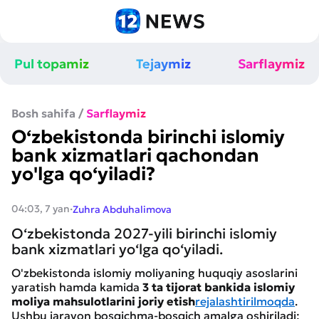
Pul topamiz
Tejaymiz
Sarflaymiz
Bosh sahifa
/
Sarflaymiz
O‘zbekistonda birinchi islomiy
bank xizmatlari qachondan
yo'lga qo‘yiladi?
·
04:03, 7 yan
Zuhra Abduhalimova
O‘zbekistonda 2027-yili birinchi islomiy
bank xizmatlari yo‘lga qo‘yiladi.
O'zbekistonda islomiy moliyaning huquqiy asoslarini
yaratish hamda kamida
3 ta tijorat bankida islomiy
moliya mahsulotlarini joriy etish
rejalashtirilmoqda
.
Ushbu jarayon bosqichma-bosqich amalga oshiriladi: