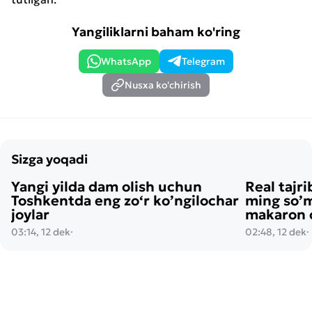
Yangiliklarni baham ko'ring
WhatsApp
Telegram
Nusxa ko'chirish
Sizga yoqadi
Yangi yilda dam olish uchun
Real tajri
Toshkentda eng zo‘r ko’ngilochar
ming so’m
joylar
makaron o
03:14, 12 dek
·
02:48, 12 dek
·