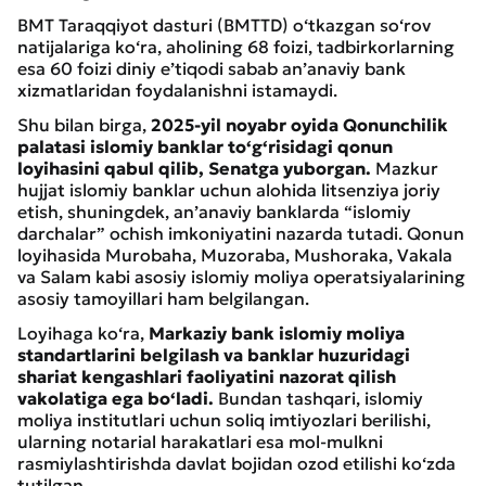
BMT Taraqqiyot dasturi (BMTTD) o‘tkazgan so‘rov
natijalariga ko‘ra, aholining 68 foizi, tadbirkorlarning
esa 60 foizi diniy e’tiqodi sabab an’anaviy bank
xizmatlaridan foydalanishni istamaydi.
Shu bilan birga,
2025-yil noyabr oyida Qonunchilik
palatasi islomiy banklar to‘g‘risidagi qonun
loyihasini qabul qilib, Senatga yuborgan.
Mazkur
hujjat islomiy banklar uchun alohida litsenziya joriy
etish, shuningdek, an’anaviy banklarda “islomiy
darchalar” ochish imkoniyatini nazarda tutadi. Qonun
loyihasida Murobaha, Muzoraba, Mushoraka, Vakala
va Salam kabi asosiy islomiy moliya operatsiyalarining
asosiy tamoyillari ham belgilangan.
Loyihaga ko‘ra,
Markaziy bank islomiy moliya
standartlarini belgilash va banklar huzuridagi
shariat kengashlari faoliyatini nazorat qilish
vakolatiga ega bo‘ladi.
Bundan tashqari, islomiy
moliya institutlari uchun soliq imtiyozlari berilishi,
ularning notarial harakatlari esa mol-mulkni
rasmiylashtirishda davlat bojidan ozod etilishi ko‘zda
tutilgan.