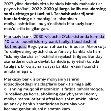
2027-yilda dastlab bitta bankda islomiy mahsulotlar
paydo bo‘ladi
, 2029–2030 yillarga kelib esa ularning
soni uchtaga yetkaziladi. Tashabbuslar tijorat
banklarining
o‘z mablag‘lari hisobidan
moliyalashtiriladi, bu yo‘nalishda Markaziy bank
mas’ul etib belgilangan.
Markaziy bank
2030-yilgacha O‘zbekistonda kamida
10 ta to‘laqonli islomiy bank faoliyat boshlashini
kutmoqda.
Regulyator rahbari o‘rinbosari Abrorxo‘ja
Turdaliyevning aytishicha, an’anaviy banklarda ham
“islomiy darchalar” ochilishi rejalashtirilgan. Bunday
xizmatlarni uchta davlat bankida joriy etish ko‘zda
tutilgan, biroq aynan qaysi banklar ekani hozircha
aniqlanmagan.
Markaziy bank islomiy moliyani yashirin
iqtisodiyotdagi mablag‘larni bank tizimiga jalb
qilishning muqobil mexanizmi sifatida baholamoqda.
Turdaliyevga ko‘ra, aholining qariyb yarmi islomiy
moliya mahsulotlarini afzal ko‘rishi mumkin, biroq
an’anaviy bank xizmatlaridan butunlay voz
kechadiganlar ulushi nisbatan kam.