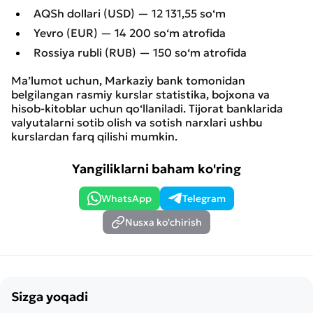
AQSh dollari (USD) — 12 131,55 so‘m
Yevro (EUR) — 14 200 so‘m atrofida
Rossiya rubli (RUB) — 150 so‘m atrofida
Ma’lumot uchun, Markaziy bank tomonidan
belgilangan rasmiy kurslar statistika, bojxona va
hisob-kitoblar uchun qo‘llaniladi. Tijorat banklarida
valyutalarni sotib olish va sotish narxlari ushbu
kurslardan farq qilishi mumkin.
Yangiliklarni baham ko'ring
WhatsApp
Telegram
Nusxa ko'chirish
Sizga yoqadi