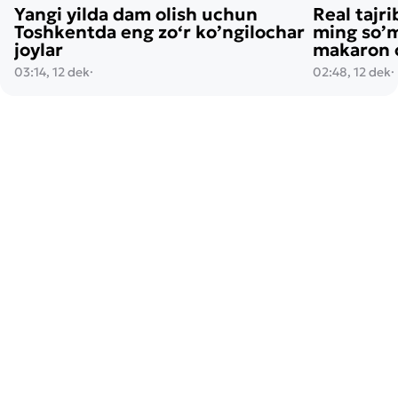
Yangi yilda dam olish uchun
Real tajri
Toshkentda eng zo‘r ko’ngilochar
ming so’m
joylar
makaron o
03:14, 12 dek
·
02:48, 12 dek
·