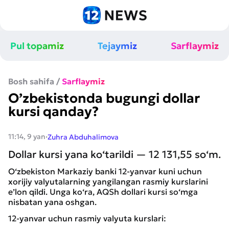
Pul topamiz
Tejaymiz
Sarflaymiz
Bosh sahifa
/
Sarflaymiz
O’zbekistonda bugungi dollar
kursi qanday?
·
11:14, 9 yan
Zuhra Abduhalimova
Dollar kursi yana ko‘tarildi — 12 131,55 so‘m.
O‘zbekiston Markaziy banki 12-yanvar kuni uchun
xorijiy valyutalarning yangilangan rasmiy kurslarini
e’lon qildi. Unga ko‘ra, AQSh dollari kursi so‘mga
nisbatan yana oshgan.
12-yanvar uchun rasmiy valyuta kurslari: