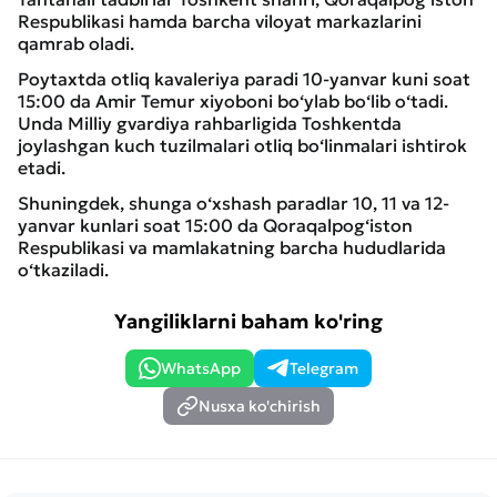
Respublikasi hamda barcha viloyat markazlarini
qamrab oladi.
Poytaxtda otliq kavaleriya paradi 10-yanvar kuni soat
15:00 da Amir Temur xiyoboni bo‘ylab bo‘lib o‘tadi.
Unda Milliy gvardiya rahbarligida Toshkentda
joylashgan kuch tuzilmalari otliq bo‘linmalari ishtirok
etadi.
Shuningdek, shunga o‘xshash paradlar 10, 11 va 12-
yanvar kunlari soat 15:00 da Qoraqalpog‘iston
Respublikasi va mamlakatning barcha hududlarida
o‘tkaziladi.
Yangiliklarni baham ko'ring
WhatsApp
Telegram
Nusxa ko'chirish