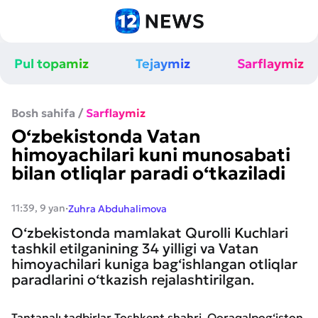
Pul topamiz
Tejaymiz
Sarflaymiz
Bosh sahifa
/
Sarflaymiz
O‘zbekistonda Vatan
himoyachilari kuni munosabati
bilan otliqlar paradi o‘tkaziladi
·
11:39, 9 yan
Zuhra Abduhalimova
O‘zbekistonda mamlakat Qurolli Kuchlari
tashkil etilganining 34 yilligi va Vatan
himoyachilari kuniga bag‘ishlangan otliqlar
paradlarini o‘tkazish rejalashtirilgan.
Tantanalı tadbirlar Toshkent shahri, Qoraqalpog‘iston