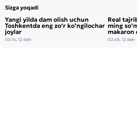
Sizga yoqadi
Yangi yilda dam olish uchun
Real tajri
Toshkentda eng zo‘r ko’ngilochar
ming so’m
joylar
makaron o
03:14, 12 dek
·
02:48, 12 dek
·