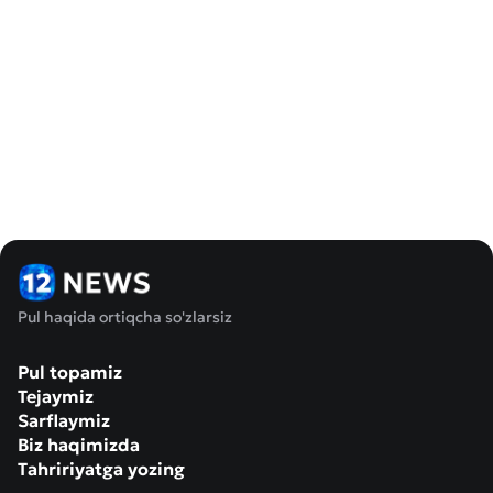
Pul haqida ortiqcha so'zlarsiz
Pul topamiz
Tejaymiz
Sarflaymiz
Biz haqimizda
Tahririyatga yozing