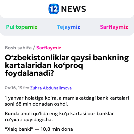
Pul topamiz
Tejaymiz
Sarflaymiz
Bosh sahifa
/
Sarflaymiz
O‘zbekistonliklar qaysi bankning
kartalaridan ko‘proq
foydalanadi?
·
04:16, 13 fev
Zuhra Abduhalimova
1 yanvar holatiga ko'ra, a mamlakatdagi bank kartalari
soni 68 mln donadan oshdi.
Bunda aholi qo‘lida eng ko‘p kartasi bor banklar
ro‘yxati quyidagicha:
“Xalq banki” — 10,8 mln dona