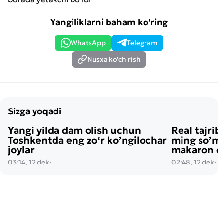
Yangiliklarni baham ko'ring
WhatsApp
Telegram
Nusxa ko'chirish
Sizga yoqadi
Yangi yilda dam olish uchun
Real tajri
Toshkentda eng zo‘r ko’ngilochar
ming so’m
joylar
makaron o
03:14, 12 dek
·
02:48, 12 dek
·