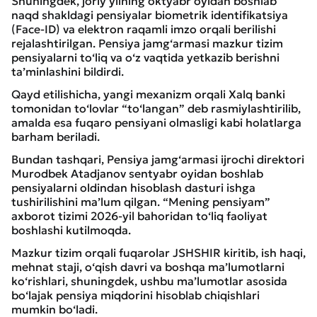
Shuningdek, joriy yilning oktyabr oyidan boshlab
naqd shakldagi pensiyalar biometrik identifikatsiya
(Face-ID) va elektron raqamli imzo orqali berilishi
rejalashtirilgan. Pensiya jamg‘armasi mazkur tizim
pensiyalarni to‘liq va o‘z vaqtida yetkazib berishni
ta’minlashini bildirdi.
Qayd etilishicha, yangi mexanizm orqali Xalq banki
tomonidan to‘lovlar “to‘langan” deb rasmiylashtirilib,
amalda esa fuqaro pensiyani olmasligi kabi holatlarga
barham beriladi.
Bundan tashqari, Pensiya jamg‘armasi ijrochi direktori
Murodbek Atadjanov sentyabr oyidan boshlab
pensiyalarni oldindan hisoblash dasturi ishga
tushirilishini ma’lum qilgan. “Mening pensiyam”
axborot tizimi 2026-yil bahoridan to‘liq faoliyat
boshlashi kutilmoqda.
Mazkur tizim orqali fuqarolar JSHSHIR kiritib, ish haqi,
mehnat staji, o‘qish davri va boshqa ma’lumotlarni
ko‘rishlari, shuningdek, ushbu ma’lumotlar asosida
bo‘lajak pensiya miqdorini hisoblab chiqishlari
mumkin bo‘ladi.