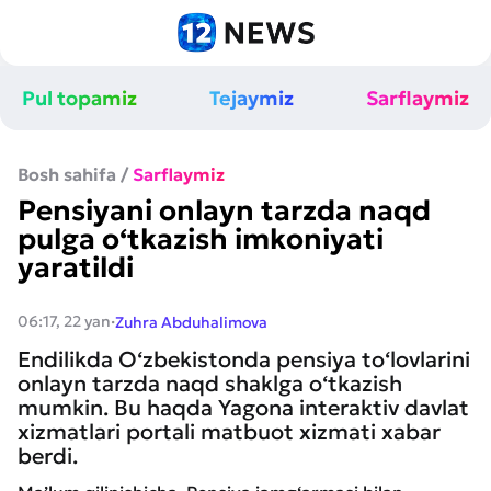
Pul topamiz
Tejaymiz
Sarflaymiz
Bosh sahifa
/
Sarflaymiz
Pensiyani onlayn tarzda naqd
pulga o‘tkazish imkoniyati
yaratildi
·
06:17, 22 yan
Zuhra Abduhalimova
Endilikda O‘zbekistonda pensiya to‘lovlarini
onlayn tarzda naqd shaklga o‘tkazish
mumkin. Bu haqda Yagona interaktiv davlat
xizmatlari portali matbuot xizmati xabar
berdi.