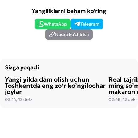
Yangiliklarni baham ko'ring
WhatsApp
Telegram
Nusxa ko'chirish
Sizga yoqadi
Yangi yilda dam olish uchun
Real tajri
Toshkentda eng zo‘r ko’ngilochar
ming so’m
joylar
makaron o
03:14, 12 dek
·
02:48, 12 dek
·