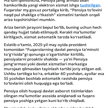
Ma’lum qilinishicha, Pensiya jamg‘armasi bilan
hamkorlikda yangi elektron xizmat ishga
tushirilgan
.
Fuqarolar my.gov.uz portaliga kirib, “Pensiya to‘lovini
naqd pul shakliga o‘tkazish” xizmatini tanlash orqali
ariza topshirishlari mumkin.
Ariza berish jarayoni bepul bo‘lib, buning uchun hech
qanday hujjat talab etilmaydi. Kerakli ma’lumotlar
kiritilgach, xizmat avtomatik tarzda ko‘rsatiladi.
Eslatib o‘tamiz, 2025-yil may oyida prezident
tomonidan “Fuqarolarning davlat pensiya ta’minoti
to‘g‘risida”gi qonunga o‘zgartishlar kiritilib,
pensiyalarni proaktiv shaklda — ya’ni Pensiya
jamg‘armasi yoki davlat xizmatlari markaziga
murojaat qilmasdan tayinlash tartibi joriy etilgan edi.
Ushbu tartibga ko‘ra, erkaklar 60 yoshdan, ayollar esa
55 yoshdan boshlab avtomatik ravishda pensiya
to‘lovlarini olish huquqiga ega bo‘ladi.
Pensiya olish huquqi davlat axborot tizimlaridan
olingan ma’lumotlar asosida aniqlanadi va fuqaro
pensiya yoshiga yetgan kuni ko‘rib chiqiladi.