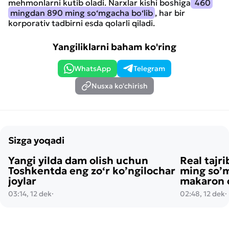
mehmonlarni kutib oladi. Narxlar kishi boshiga
460
mingdan 890 ming so‘mgacha bo‘lib
, har bir
korporativ tadbirni esda qolarli qiladi.
Yangiliklarni baham ko'ring
WhatsApp
Telegram
Nusxa ko'chirish
Sizga yoqadi
Yangi yilda dam olish uchun
Real tajri
Toshkentda eng zo‘r ko’ngilochar
ming so’m
joylar
makaron o
03:14, 12 dek
·
02:48, 12 dek
·