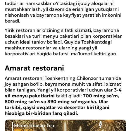
tadbirlar hamkasblar o‘rtasidagi ijobiy aloqalarni
mustahkamlash, yil davomida erishilgan yutuqlarni
nishonlash va bayramona kayfiyat yaratish imkonini
beradi.
Yirik restoranlar o‘zining sifatli xizmati, bayramona
bezaklari va turli menyu paketlari bilan korporativlar
uchun ideal tanlov bo‘ladi. Quyida Toshkentdagi
mashhur restoranlar va ularning yangi yil
korporativlari haqida batafsil ma’lumot keltirilgan.
Amarat restorani
Amarat restorani Toshkentning Chilonzor tumanida
joylashgan bo‘lib, bayramona muhit va sifatli xizmat
bilan tanilgan. Yangi yil korporativlari uchun ular
3-4
xil menyu paketlarini
taklif qiladi:
700 ming so’m,
800 ming so’m va 890 ming so’mgacha. Ular
tarkibi, qaysi ovqatlar va desertlar kiritilgani
hisobiga bir-biridan farq qiladi.