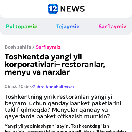
Pul topamiz
Tejaymiz
Sarflaymiz
Bosh sahifa
/
Sarflaymiz
Toshkentda yangi yil
korporativlari– restoranlar,
menyu va narxlar
·
06:52, 30 dek
Zuhra Abduhalimova
Toshkentning yirik restoranlari yangi yil
bayrami uchun qanday banket paketlarini
taklif qilmoqda? Menyular qanday va
qayerlarda banket o’tkazish mumkin?
Yangi yil yaqinlashgani sayin, Toshkentdagi ish
joylarida korporativlar boshlanadi. Har yili hamkasblar