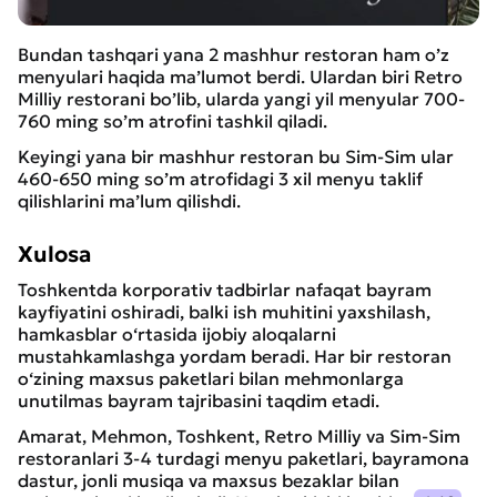
Bundan tashqari yana 2 mashhur restoran ham o’z
menyulari haqida ma’lumot berdi. Ulardan biri Retro
Milliy restorani bo’lib, ularda yangi yil menyular 700-
760 ming so’m atrofini tashkil qiladi.
Keyingi yana bir mashhur restoran bu Sim-Sim ular
460-650 ming so’m atrofidagi 3 xil menyu taklif
qilishlarini ma’lum qilishdi.
Xulosa
Toshkentda korporativ tadbirlar nafaqat bayram
kayfiyatini oshiradi, balki ish muhitini yaxshilash,
hamkasblar o‘rtasida ijobiy aloqalarni
mustahkamlashga yordam beradi. Har bir restoran
o‘zining maxsus paketlari bilan mehmonlarga
unutilmas bayram tajribasini taqdim etadi.
Amarat, Mehmon, Toshkent, Retro Milliy va Sim-Sim
restoranlari 3-4 turdagi menyu paketlari, bayramona
dastur, jonli musiqa va maxsus bezaklar bilan