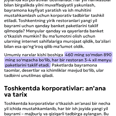
bilan birgalikda yilni muvaffaqiyatli yakunlash,
bayramona kayfiyat yaratish va ish muhitini
mustahkamlash uchun korporativ tadbirlar tashkil
etiladi. Toshkentning yirik restoranlari yangi yil
bayrami uchun qanday banket paketlarini taklif
qilmoqda? Menyular qanday va qayerlarda banket
o’tkazish mumkin? Bu ma’lumotni olish uchun
ularning internet sahifalariga murojaat qildik, ba’zilari
bilan esa qo’ng’iroq qilib ma’lumot oldik.
Umumiy narxlar kishi boshiga
460 ming so‘mdan 890
ming so‘mgacha bo‘lib, har bir restoran 3-4 xil menyu
paketlarini taklif etadi.
Paketlarda bayramona
taomlar, desertlar va ichimliklar mavjud bo‘lib, ular
tadbirni unutilmas qiladi.
Toshkentda korporativlar: an’ana
va tarix
Toshkentda korporativlar o‘tkazish an’anasi bir necha
yil ichida mustahkamlanib, har bir ish joyida yangi yil
bayrami – majburiy va qiziqarli tadbirga aylangan. Bu