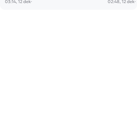
03:14, 12 dek
·
02:48, 12 dek
·