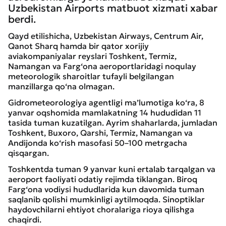
Uzbekistan Airports matbuot xizmati xabar
berdi.
Qayd etilishicha, Uzbekistan Airways, Centrum Air,
Qanot Sharq hamda bir qator xorijiy
aviakompaniyalar reyslari Toshkent, Termiz,
Namangan va Farg‘ona aeroportlaridagi noqulay
meteorologik sharoitlar tufayli belgilangan
manzillarga qo‘na olmagan.
Gidrometeorologiya agentligi ma’lumotiga ko‘ra, 8
yanvar oqshomida mamlakatning 14 hududidan 11
tasida tuman kuzatilgan. Ayrim shaharlarda, jumladan
Toshkent, Buxoro, Qarshi, Termiz, Namangan va
Andijonda ko‘rish masofasi 50–100 metrgacha
qisqargan.
Toshkentda tuman 9 yanvar kuni ertalab tarqalgan va
aeroport faoliyati odatiy rejimda tiklangan. Biroq
Farg‘ona vodiysi hududlarida kun davomida tuman
saqlanib qolishi mumkinligi aytilmoqda. Sinoptiklar
haydovchilarni ehtiyot choralariga rioya qilishga
chaqirdi.