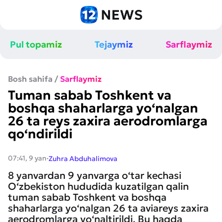
Pul topamiz
Tejaymiz
Sarflaymiz
Bosh sahifa
/
Sarflaymiz
Tuman sabab Toshkent va
boshqa shaharlarga yo‘nalgan
26 ta reys zaxira aerodromlarga
qo‘ndirildi
·
07:41, 9 yan
Zuhra Abduhalimova
8 yanvardan 9 yanvarga o‘tar kechasi
O‘zbekiston hududida kuzatilgan qalin
tuman sabab Toshkent va boshqa
shaharlarga yo‘nalgan 26 ta aviareys zaxira
aerodromlarga yo‘naltirildi. Bu haqda