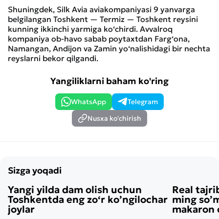
Shuningdek, Silk Avia aviakompaniyasi 9 yanvarga
belgilangan Toshkent — Termiz — Toshkent reysini
kunning ikkinchi yarmiga ko‘chirdi. Avvalroq
kompaniya ob-havo sabab poytaxtdan Farg‘ona,
Namangan, Andijon va Zamin yo‘nalishidagi bir nechta
reyslarni bekor qilgandi.
Yangiliklarni baham ko'ring
WhatsApp
Telegram
Nusxa ko'chirish
Sizga yoqadi
Yangi yilda dam olish uchun
Real tajri
Toshkentda eng zo‘r ko’ngilochar
ming so’m
joylar
makaron o