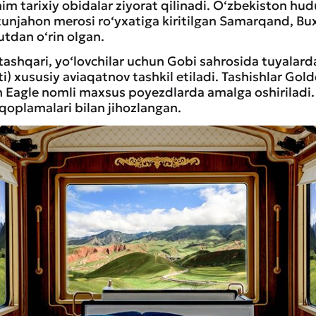
im tarixiy obidalar ziyorat qilinadi. O‘zbekiston hu
njahon merosi ro‘yxatiga kiritilgan Samarqand, Bux
utdan o‘rin olgan.
tashqari, yo‘lovchilar uchun Gobi sahrosida tuyalar
) xususiy aviaqatnov tashkil etiladi. Tashishlar Gold
 Eagle nomli maxsus poyezdlarda amalga oshiriladi.
 qoplamalari bilan jihozlangan.