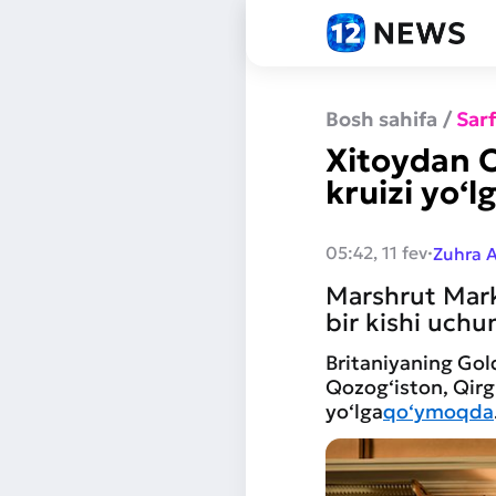
Bosh sahifa
/
Sar
Xitoydan O
kruizi yo‘l
·
05:42, 11 fev
Zuhra 
Marshrut Marka
bir kishi uchu
Britaniyaning Gol
Qozog‘iston, Qirg‘
yo‘lga
qo‘ymoqda