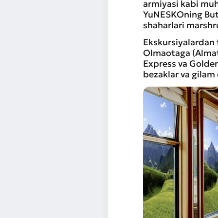
armiyasi kabi muh
YuNESKOning Butu
shaharlari marshr
Ekskursiyalardan 
Olmaotaga (Almati
Express va Golden
bezaklar va gilam