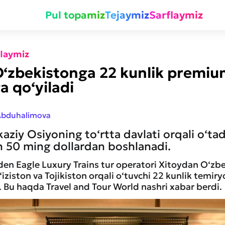
Pul topamiz
Tejaymiz
Sarflaymiz
flaymiz
‘zbekistonga 22 kunlik premiu
ga qo‘yiladi
Abduhalimova
ziy Osiyoning to‘rtta davlati orqali o‘tadi
n 50 ming dollardan boshlanadi.
den Eagle Luxury Trains tur operatori Xitoydan O‘zb
iziston va Tojikiston orqali o‘tuvchi 22 kunlik temiryo
. Bu haqda Travel and Tour World nashri xabar berdi.