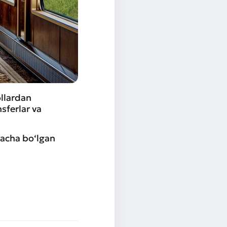
ollardan
sferlar va
gacha bo‘lgan