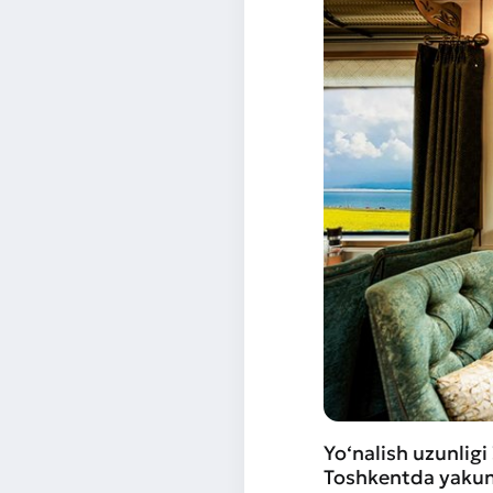
Yo‘nalish uzunlig
Toshkentda yakunl