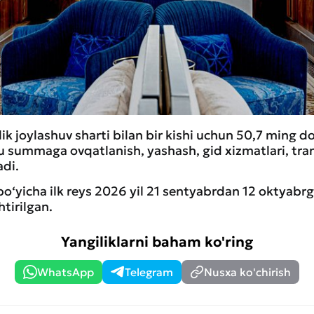
ilik joylashuv sharti bilan bir kishi uchun 50,7 ming d
 summaga ovqatlanish, yashash, gid xizmatlari, tran
adi.
bo‘yicha ilk reys 2026 yil 21 sentyabrdan 12 oktyabr
tirilgan.
Yangiliklarni baham ko'ring
WhatsApp
Telegram
Nusxa ko'chirish