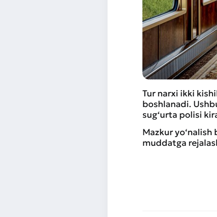
Tur narxi ikki kish
boshlanadi. Ushbu
sug‘urta polisi kir
Mazkur yo‘nalish 
muddatga rejalash