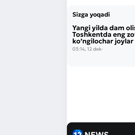
Sizga yoqadi
Yangi yilda dam ol
Toshkentda eng zo
ko’ngilochar joylar
03:14, 12 dek
·