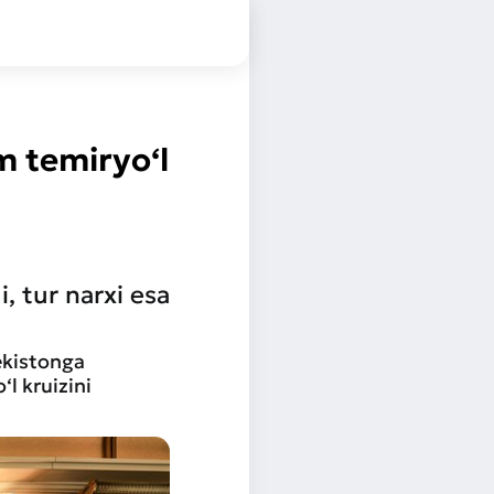
m temiryo‘l
, tur narxi esa
ekistonga
‘l kruizini