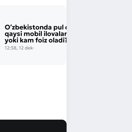
Oʻzbekistonda pul oʻtkazish:
qaysi mobil ilovalar bepul
yoki kam foiz oladi?
12:58, 12 dek
·