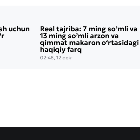
ish uchun
Real tajriba: 7 ming so’mli va
‘r
13 ming so’mli arzon va
qimmat makaron o‘rtasidagi
haqiqiy farq
02:48, 12 dek
·