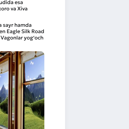
dudida esa
oro va Xiva
da sayr hamda
en Eagle Silk Road
 Vagonlar yog‘och