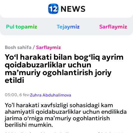
Pul topamiz
Tejaymiz
Sarflaymiz
Bosh sahifa
/
Sarflaymiz
Yo‘l harakati bilan bog‘liq ayrim
qoidabuzarliklar uchun
ma’muriy ogohlantirish joriy
etildi
·
05:00, 6 fev
Zuhra Abduhalimova
Yo’l harakati xavfsizligi sohasidagi kam
ahamiyatli qoidabuzarliklar uchun endilikda
jarima o‘rniga ma’muriy ogohlantirish
berilishi mumkin.