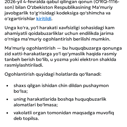
2026-yil 4-fevralda qabul qilingan qonun (O‘RQ–1116-
son) bilan O‘zbekiston Respublikasining Ma’muriy
javobgarlik to‘g‘risidagi kodeksiga qo‘shimcha va
o‘zgartirishlar
kiritildi
.
Unga ko‘ra, yo‘l harakati xavfsizligi sohasidagi kam
ahamiyatli qoidabuzarliklar uchun endilikda jarima
o‘rniga ma’muriy ogohlantirish berilishi mumkin.
Ma’muriy ogohlantirish — bu huquqbuzarga qonunga
zid xatti-harakatlarga yo‘l qo‘ymaslik haqida rasmiy
tanbeh berish bo‘lib, u yozma yoki elektron shaklda
rasmiylashtiriladi.
Ogohlantirish quyidagi holatlarda qo‘llanadi:
shaxs qilgan ishidan chin dildan pushaymon
bo‘lsa;
uning harakatlarida boshqa huquqbuzarlik
alomatlari bo‘lmasa;
vakolatli organ tomonidan maqsadga muvofiq
deb topilsa.