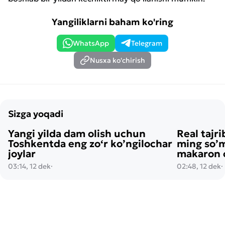
Yangiliklarni baham ko'ring
WhatsApp
Telegram
Nusxa ko'chirish
Sizga yoqadi
Yangi yilda dam olish uchun
Real tajri
Toshkentda eng zo‘r ko’ngilochar
ming so’m
joylar
makaron o
03:14, 12 dek
·
02:48, 12 dek
·