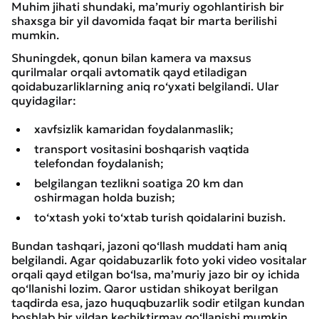
Muhim jihati shundaki, ma’muriy ogohlantirish bir
shaxsga bir yil davomida faqat bir marta berilishi
mumkin.
Shuningdek, qonun bilan kamera va maxsus
qurilmalar orqali avtomatik qayd etiladigan
qoidabuzarliklarning aniq ro‘yxati belgilandi. Ular
quyidagilar:
xavfsizlik kamaridan foydalanmaslik;
transport vositasini boshqarish vaqtida
telefondan foydalanish;
belgilangan tezlikni soatiga 20 km dan
oshirmagan holda buzish;
to‘xtash yoki to‘xtab turish qoidalarini buzish.
Bundan tashqari, jazoni qo‘llash muddati ham aniq
belgilandi. Agar qoidabuzarlik foto yoki video vositalar
orqali qayd etilgan bo‘lsa, ma’muriy jazo bir oy ichida
qo‘llanishi lozim. Qaror ustidan shikoyat berilgan
taqdirda esa, jazo huquqbuzarlik sodir etilgan kundan
boshlab bir yildan kechiktirmay qo‘llanishi mumkin.